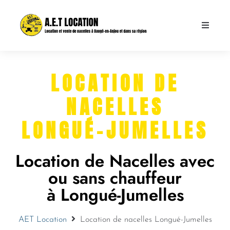
Qui sommes-
Bien choisir s
LOCATION DE
NACELLES
Louer une nac
LONGUÉ-JUMELLES
Vente
Contact
Location de Nacelles avec
ou sans chauffeur
à Longué-Jumelles
AET Location
Location de nacelles Longué-Jumelles